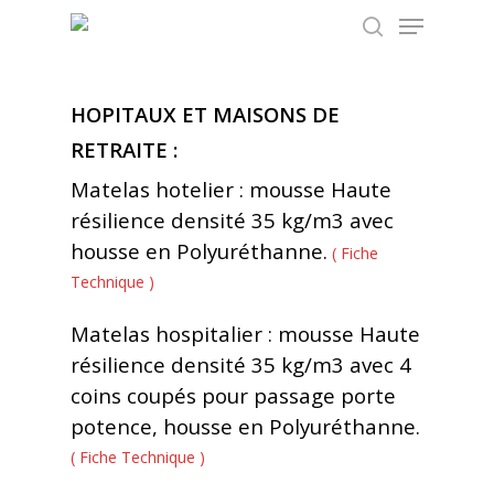
Menu
Skip
to
search
Close
main
Menu
content
HOPITAUX ET MAISONS DE
RETRAITE :
Matelas hotelier : mousse Haute
résilience densité 35 kg/m3 avec
housse en Polyuréthanne.
( Fiche
Technique )
Matelas hospitalier : mousse Haute
résilience densité 35 kg/m3 avec 4
coins coupés pour passage porte
potence, housse en Polyuréthanne.
( Fiche Technique )